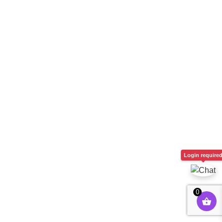
$
90.00
+
ADD
Login require
0