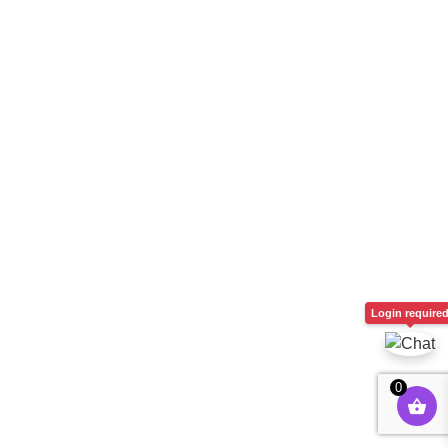
$
85.00
+
ADD
Login require
0